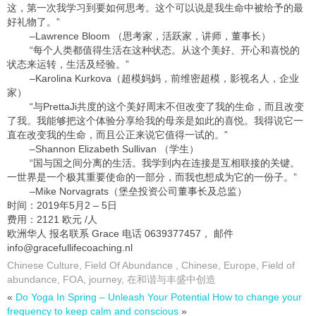
这，第一次我学习到要如何思考。这个可以说是我生命中被给予的最
好礼物了。”
–Lawrence Bloom （思考家，活跃家，讲师，董事长）
“每个人类都值得生活在这种状态。从这个美好、开心和喜悦的
状态来运转，生活及经验。”
–Karolina Kurkova（超模妈妈，前维密超模，影视名人，企业
家）
“与PrettaJi共度的这个美好周末不但改变了我的生命，而且改变
了我。我能够把这个体验分享给我的母亲是如此的喜悦。我得说它一
直在改变我的生命，而且公正来说它值得一试的。”
–Shannon Elizabeth Sullivan （学生）
“国与国之间分离的生活。我学到内在连接是互相联接的关键。
一世界是一个极其重要使命的一部分，而我也想成为它的一份子。”
–Mike Norvagrats（堡垒投资公司董事长及总监）
时间：2019年5月2 – 5日
费用：2121 欧元 /人
欧洲华人 报名联系 Grace 电话 0639377457， 邮件
info@gracefullifecoaching.nl
Chinese Culture
,
Field Of Abundance
,
Chinese
,
Europe
,
Field of
abundance
,
FOA
,
journey
,
在和谐与丰盛中创造
«
Do Yoga In Spring – Unleash Your Potential
How to change your
frequency to keep calm and conscious
»