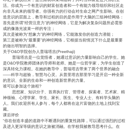
活。你成为一个有意识的财富创造者和一个有能力领导组织和社区走
向非凡未来的领导者。你强有力的行动会对生命之网产生影响。在创
造意识的层面上，教导和过程的目的是作用于大脑的三组神经网络：
首先是所谓“经营注意力”的神经网络，它是为解决复杂问题所必需形
成的像激光波束一样的专注；
其次是被称为“想象力”的神经网络，它能激发你的创造力潜能；
第三是被称为“最重要”的神经网络，它根据当前情况下什么是最重要
的做出明智的选择。
关于O&O学院创办人普瑞塔吉(Preethaji)
普瑞塔吉是一位觉悟者，她通过意识的力量影响自己的学生。她
是O&O学院教师团体的导师和老师。她是一位哲学家，为学生创造了
深具转化力课程。在她的教导中，普瑞塔吉带来了两个世界的融合
——科学与超验，智慧与心灵。从普里塔吉那里学习是开启一种全新
的意识、全新的生命和一种创造新世界的力量。
谁可以参加这个旅程?
思想家、知识分子、首席执行官、管理者、探索者、艺术家、精
神领袖、心理学家、学生、家长、医生、专业人士、有科学头脑的
人。我们欢迎所有人参与，每个人都将在这片富饶的土地上找到宝
藏。
课后评价
“你在创造丰盛的道路中不断遇到的重复性路障，可以通过强烈的过程
及进入更深等级的意识之旅被消融。在学校我被教导思考什么。在