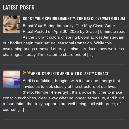
LATEST POSTS
BOOST YOUR SPRING IMMUNITY: THE MAY CLOVE WATER RITUAL
Boost Your Spring Immunity: The May Clove Water
Ritual Posted on April 30, 2025 by Grace | 5 minute read
As the vibrant colors of spring bloom across Amsterdam,
our bodies begin their natural seasonal transition. While this
awakening brings renewed energy, it also introduces new wellness
challenges. Today, I’m excited to share one of […]
APRIL
STEP INTO APRIL WITH CLARITY & GRACE
April is unfolding, bringing with it a unique energy that
invites us to look closely at the structure of our lives
(hello, Number 4 energy!). It’s a powerful time to make
conscious choices, clear away what no longer serves us, and build
a foundation that truly supports our well-being – all with grace, of
course! […]