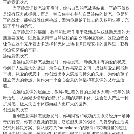
平静意识状态
当平静意识状态被开启时，你与自己的恶战将结束。平静不仅仅
是没有压力或搅扰，而是一种安住中心并与自己连结的状态。你是和
平的战士，能够战胜任何挑战，因为你超越了过去的失败和失望，充
满了平静的勇气。
在平静意识的层面，教导和过程作用于激活战斗或逃跑反应的大
脑重要区域，以及生来用于自然放松的副交感神经系统。这段旅程会
让你在这个充斥着太多选择和无休止地排满日程安排的世界里，获得
你迫切需要的平静。
连结意识状态
当连结意识状态被激发时，你会发现一种前所未有的爱的状态。
你解开人生最大的谜团，为你在工作与家庭之间、成就与爱之间找到
平衡。从爱的状态中，你创造出令人满足而持久的关系。为你的孩子
建立伟大的命运。你作为一个全心全意的伴侣和有意识的父母生活
着。
在连结意识的层面上，教导和过程的目的是减少大脑中低等的顶
叶活动，从而减少情绪的混乱和头脑的喋喋不休。这会使人产生一种
扩展感，让人失去个体感而融入更广大的世界。
创造意识状态
当创造意识状态被激发时，你与财富和成功的关系将经历一场神
奇的转变。你获取直觉的智慧，它超越头脑的极限，为复杂的生活境
况找到解决方案。你从被称为“samskaras”的限制和束缚能量的过往
印记中解脱出来，这些限制和束缚阻碍了共时性和富足进入你的生